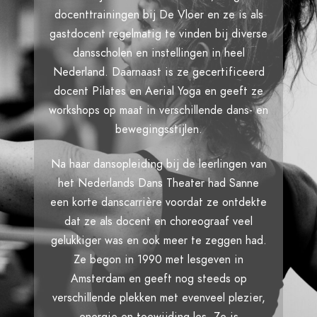
docenttrainingen bij De Vloer en ze is als
gastdocent regelmatig te vinden bij diverse
dansscholen en instellingen in heel
Nederland. Daarnaast is ze gecertificeerd
docent Pilates en Aerial Yoga en geeft ze
workshops op maat in verschillende dans- en
bewegingsstijlen.
Na haar dansopleiding bij de leerlingen van
het Nederlands Dans Theater had Sanne
een korte danscarrière voordat ze ontdekte
dat ze als docent en choreograaf veel
gelukkiger was en ook meer te zeggen had.
Ze begon in 1990 met lesgeven in
Amsterdam en geeft nog steeds op
verschillende plekken met evenveel plezier,