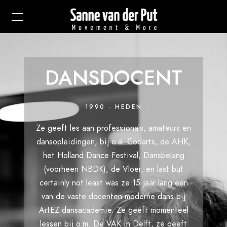
DANSDOCENT
1990 - HEDEN
Ze geeft les aan professionals, amateurs en
dansopleidingen, bij o.a. Codarts, de AHK,
het Holland Dance Festival, Dansbelang
(voorheen NBDK), de Vloer, en last but
certainly not least was ze 15 jaar lang een
van de vaste docenten moderne dans bij
ArtEZ dansacademie. Ze geeft momenteel
lessen bij o.m. De VAK in Delft, ze geeft